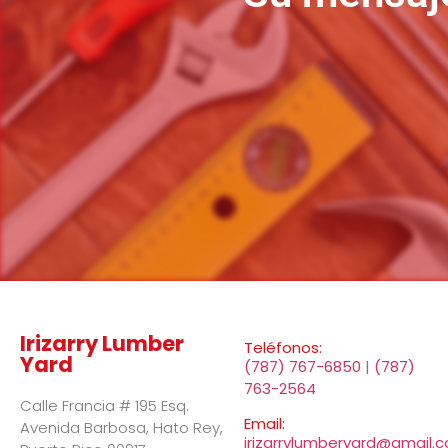
Irizarry Lumber
Teléfonos:
Yard
(787) 767-6850
|
(787)
763-2564
Calle Francia # 195 Esq.
Email:
Avenida Barbosa, Hato Rey,
irizarrylumberyard@gmail.