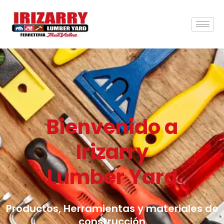
Bienvenido a
Irizarry
Lumber Yard
Productos, Herramientas y materiales de
construcción