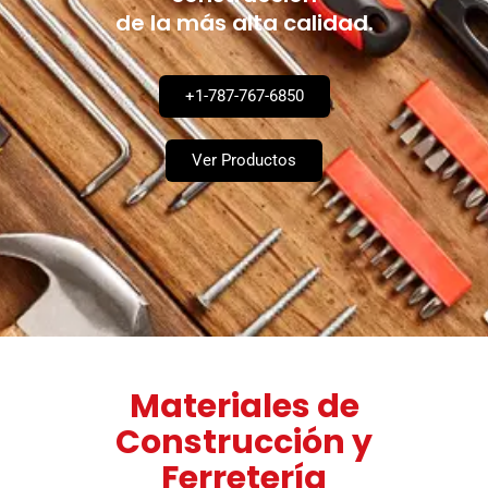
de la más alta calidad.
+1-787-767-6850
Ver Productos
Materiales de
Construcción y
Ferretería