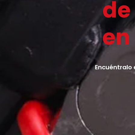
de 
en
Encuéntralo 