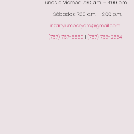
Lunes a Viernes: 7:30 a.m. – 4:00 p.m.
Sábados: 7:30 a.m. – 2:00 p.m.
irizarrylumberyard@gmail.com
(787) 767-6850
|
(787) 763-2564