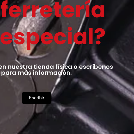
ferretería
 especial?
en nuestra tienda física o escríbenos
para más información.
Escribir